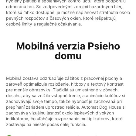
hygieny platieb a spoľahlivých kontrol účtu, ktoré podporujú
odmeranú hru. So zodpovednými zdrojmi hazardných hier,
ktoré sú ľahko dostupné, je možné naplánovať stretnutia okolo
pevných rozpočtov a časových okien, ktoré rešpektujú
osobné limity a regulačné očakávania.
Mobilná verzia Psieho
domu
Mobilná zostava odzrkadľuje zážitok z pracovnej plochy a
zároveň optimalizuje rozloženie, hitboxy a textový kontrast
pre menšie obrazovky. Tlačidlá sú umiestnené v zónach
dosahu, aby sa znížilo vstupné trenie, a animácie kotúčov si
zachovávajú svoje tempo, takže hybnosť je zachovaná pri
prepínaní zariadení uprostred relácie. Automat Dog House si
zachováva vizuálnu jasnosť okolo lepkavých divokých
indikátorov, čo uľahčuje rozpoznanie multiplikátorov, ktoré
zostávajú na mieste počas celej funkcie.