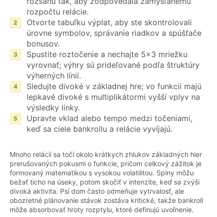
rozsahu tak, aby zodpovedala zamýšľanému
rozpočtu relácie.
Otvorte tabuľku výplat, aby ste skontrolovali
úrovne symbolov, správanie riadkov a spúšťače
bonusov.
Spustite roztočenie a nechajte 5x3 mriežku
vyrovnať; výhry sú prideľované podľa štruktúry
výherných línií.
Sledujte divoké v základnej hre; vo funkcii majú
lepkavé divoké s multiplikátormi vyšší vplyv na
výsledky linky.
Upravte vklad alebo tempo medzi točeniami,
keď sa ciele bankrollu a relácie vyvíjajú.
Mnoho relácií sa točí okolo krátkych zhlukov základných hier
prerušovaných pokusmi o funkcie, pričom celkový zážitok je
formovaný matematikou s vysokou volatilitou. Spiny môžu
bežať ticho na úseky, potom skočiť v intenzite, keď sa zvýši
divoká aktivita. Psí dom často odmeňuje vytrvalosť, ale
obozretné plánovanie stávok zostáva kritické, takže bankroll
môže absorbovať hroty rozptylu, ktoré definujú uvoľnenie.