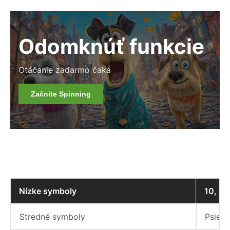
Odomknúť funkcie
Otáčanie zadarmo čaká
Začnite Spinning
Nízke symboly
10, J, 
Stredné symboly
Psie h