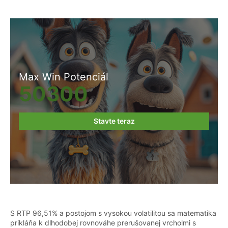
Max Win Potenciál
50300
Stavte teraz
S RTP 96,51% a postojom s vysokou volatilitou sa matematika
prikláňa k dlhodobej rovnováhe prerušovanej vrcholmi s