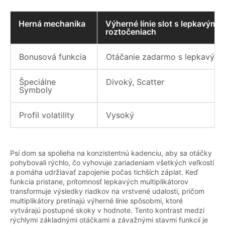
Herná mechanika
Výherné línie slot s lepkavými
roztočeniach
Bonusová funkcia
Otáčanie zadarmo s lepkavými 
Špeciálne
Divoký, Scatter
Symboly
Profil volatility
Vysoký
Psí dom sa spolieha na konzistentnú kadenciu, aby sa otáčky
pohybovali rýchlo, čo vyhovuje zariadeniam všetkých veľkostí
a pomáha udržiavať zapojenie počas tichších záplat. Keď
funkcia pristane, prítomnosť lepkavých multiplikátorov
transformuje výsledky riadkov na vrstvené udalosti, pričom
multiplikátory pretínajú výherné línie spôsobmi, ktoré
vytvárajú postupné skoky v hodnote. Tento kontrast medzi
rýchlymi základnými otáčkami a závažnými stavmi funkcií je