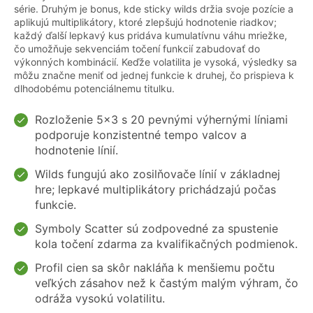
série. Druhým je bonus, kde sticky wilds držia svoje pozície a
aplikujú multiplikátory, ktoré zlepšujú hodnotenie riadkov;
každý ďalší lepkavý kus pridáva kumulatívnu váhu mriežke,
čo umožňuje sekvenciám točení funkcií zabudovať do
výkonných kombinácií. Keďže volatilita je vysoká, výsledky sa
môžu značne meniť od jednej funkcie k druhej, čo prispieva k
dlhodobému potenciálnemu titulku.
Rozloženie 5x3 s 20 pevnými výhernými líniami
podporuje konzistentné tempo valcov a
hodnotenie línií.
Wilds fungujú ako zosilňovače línií v základnej
hre; lepkavé multiplikátory prichádzajú počas
funkcie.
Symboly Scatter sú zodpovedné za spustenie
kola točení zdarma za kvalifikačných podmienok.
Profil cien sa skôr nakláňa k menšiemu počtu
veľkých zásahov než k častým malým výhram, čo
odráža vysokú volatilitu.