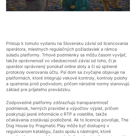
Prístup k tomuto vydaniu na Slovensku závisí od licencovania
operátora, miestnych regulačných požiadaviek a rámca
súladu platformy. Trhové podmienky sa môžu časom vyvíjať,
takže oprávnenosť vo všeobecnosti závisí od toho, či je
operátor oprávnený ponúkať online sloty a či sú splnené
protokoly overovania účtu. Psí dom sa zvyčajne objavuje na
platformách, ktoré integrujú vekové kontroly, kontroly polohy
a opatrenia proti podvodom, pričom národné normy stanovujú
základ pre prijateľnú prevádzku.
Zodpovedné platformy zdôrazňujú transparentnosť
podmienok, herných pravidiel a výpočtov výplat, pričom
poskytujú jasné informácie o RTP a volatilite, takže
očakávania zostávajú podložené. Ak to licencia povoľuje, The
Dog House by Pragmatic Play môže byť dostupný v
regulovanom katalógu, často spolu s nástrojmi, ktoré