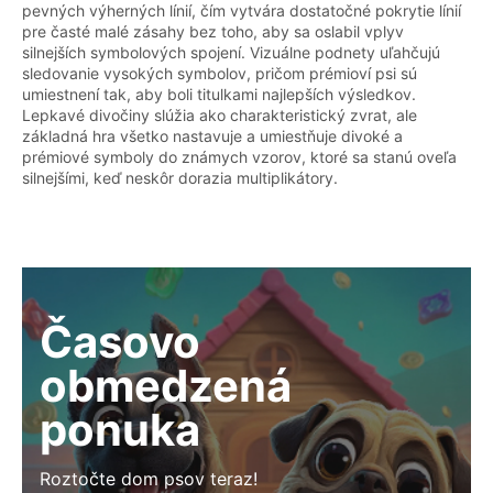
pevných výherných línií, čím vytvára dostatočné pokrytie línií
pre časté malé zásahy bez toho, aby sa oslabil vplyv
silnejších symbolových spojení. Vizuálne podnety uľahčujú
sledovanie vysokých symbolov, pričom prémioví psi sú
umiestnení tak, aby boli titulkami najlepších výsledkov.
Lepkavé divočiny slúžia ako charakteristický zvrat, ale
základná hra všetko nastavuje a umiestňuje divoké a
prémiové symboly do známych vzorov, ktoré sa stanú oveľa
silnejšími, keď neskôr dorazia multiplikátory.
Časovo
obmedzená
ponuka
Roztočte dom psov teraz!