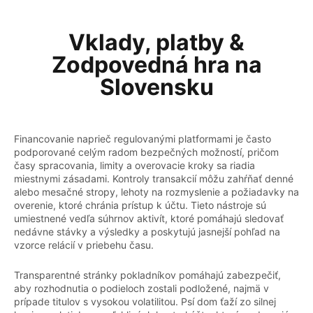
Vklady, platby &
Zodpovedná hra na
Slovensku
Financovanie naprieč regulovanými platformami je často
podporované celým radom bezpečných možností, pričom
časy spracovania, limity a overovacie kroky sa riadia
miestnymi zásadami. Kontroly transakcií môžu zahŕňať denné
alebo mesačné stropy, lehoty na rozmyslenie a požiadavky na
overenie, ktoré chránia prístup k účtu. Tieto nástroje sú
umiestnené vedľa súhrnov aktivít, ktoré pomáhajú sledovať
nedávne stávky a výsledky a poskytujú jasnejší pohľad na
vzorce relácií v priebehu času.
Transparentné stránky pokladníkov pomáhajú zabezpečiť,
aby rozhodnutia o podieloch zostali podložené, najmä v
prípade titulov s vysokou volatilitou. Psí dom ťaží zo silnej