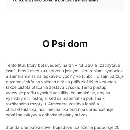
Psí dom RTP, volatilita a potenciál maximálneho
víťazstva
Ako Zodpovedne Pristúpiť K Psiemu Domu
Hranie Domu Psa Online Za Skutočné Peniaze Na
O Psí dom
Slovensku
Vklady, platby & Zodpovedná hra na Slovensku
Mobilná verzia Psieho domu
Tento titul, ktorý bol uvedený na trh v roku 2019, zachytáva
jasnú, hravú estetiku ukotvenú jasnými hierarchiami symbolov
Často kladené otázky o psom dome
a zameraním sa na lepkavé divočiny vo funkcii. Dizajn udržuje
pozornosť skôr na valcoch než na príliš zložitých vrstvách,
takže čistota otáčania zostáva vysoká. Tento prístup
vyhovuje profilu vysokej volatility, čo umožňuje, aby sa
výsledky cítili ostré, aj keď sa matematika prikláňa k
rozšírenému rozptylu. Atmosféra zostáva ľahká a
charakteristická, hoci mechanika pod ňou uprednostňuje
odvážne výkyvy a odhodlané plány stávok.
Štandardné päťvalcové, trojradové rozloženie podporuje 20