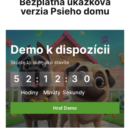
Bezplatná ukážková
verzia Psieho domu
Demo k dispozícii
Skúste to skôr, ako stavíte
5
2
1
2
2
8
:
:
Hodiny
Minúty
Sekundy
Hrať Demo