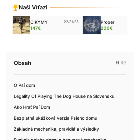
Naši Víťazi
CIKYMY
22:21:23
Proper
22
147€
200€
Obsah
Hide
O Psí dom
Legality Of Playing The Dog House na Slovensku
Ako Hrať Psí Dom
Bezplatná ukážková verzia Psieho domu
Základná mechanika, pravidlá a výsledky
Funkcie psieho domu a bonusová mechanika