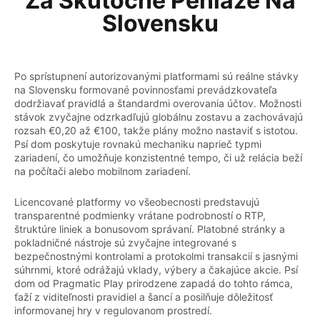
Za Skutočné Peniaze Na
Slovensku
Po sprístupnení autorizovanými platformami sú reálne stávky
na Slovensku formované povinnosťami prevádzkovateľa
dodržiavať pravidlá a štandardmi overovania účtov. Možnosti
stávok zvyčajne odzrkadľujú globálnu zostavu a zachovávajú
rozsah €0,20 až €100, takže plány možno nastaviť s istotou.
Psí dom poskytuje rovnakú mechaniku naprieč typmi
zariadení, čo umožňuje konzistentné tempo, či už relácia beží
na počítači alebo mobilnom zariadení.
Licencované platformy vo všeobecnosti predstavujú
transparentné podmienky vrátane podrobností o RTP,
štruktúre liniek a bonusovom správaní. Platobné stránky a
pokladničné nástroje sú zvyčajne integrované s
bezpečnostnými kontrolami a protokolmi transakcií s jasnými
súhrnmi, ktoré odrážajú vklady, výbery a čakajúce akcie. Psí
dom od Pragmatic Play prirodzene zapadá do tohto rámca,
ťaží z viditeľnosti pravidiel a šancí a posilňuje dôležitosť
informovanej hry v regulovanom prostredí.