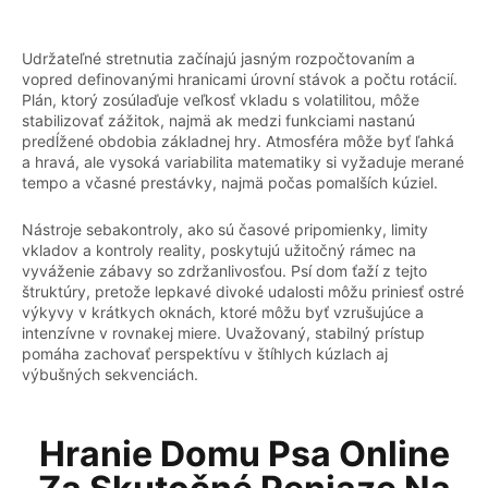
Udržateľné stretnutia začínajú jasným rozpočtovaním a
vopred definovanými hranicami úrovní stávok a počtu rotácií.
Plán, ktorý zosúlaďuje veľkosť vkladu s volatilitou, môže
stabilizovať zážitok, najmä ak medzi funkciami nastanú
predĺžené obdobia základnej hry. Atmosféra môže byť ľahká
a hravá, ale vysoká variabilita matematiky si vyžaduje merané
tempo a včasné prestávky, najmä počas pomalších kúziel.
Nástroje sebakontroly, ako sú časové pripomienky, limity
vkladov a kontroly reality, poskytujú užitočný rámec na
vyváženie zábavy so zdržanlivosťou. Psí dom ťaží z tejto
štruktúry, pretože lepkavé divoké udalosti môžu priniesť ostré
výkyvy v krátkych oknách, ktoré môžu byť vzrušujúce a
intenzívne v rovnakej miere. Uvažovaný, stabilný prístup
pomáha zachovať perspektívu v štíhlych kúzlach aj
výbušných sekvenciách.
Hranie Domu Psa Online