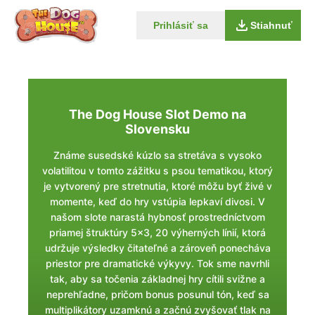
Prihlásiť sa
Stiahnuť
The Dog House Slot Demo na
Slovensku
Známe susedské kúzlo sa stretáva s vysoko
volatilitou v tomto zážitku s psou tematikou, ktorý
je vytvorený pre stretnutia, ktoré môžu byť živé v
momente, keď do hry vstúpia lepkaví divosi. V
našom slote narastá hybnosť prostredníctvom
priamej štruktúry 5x3, 20 výherných línií, ktorá
udržuje výsledky čitateľné a zároveň ponecháva
priestor pre dramatické výkyvy. Tok sme navrhli
tak, aby sa točenia základnej hry cítili svižne a
neprehľadne, pričom bonus posunul tón, keď sa
multiplikátory uzamknú a začnú zvyšovať tlak na