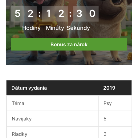
5
2
1
2
2
8
:
:
Hodiny
Minúty
Sekundy
Bonus za nárok
Dátum vydania
2019
Téma
Psy
Navijaky
5
Riadky
3