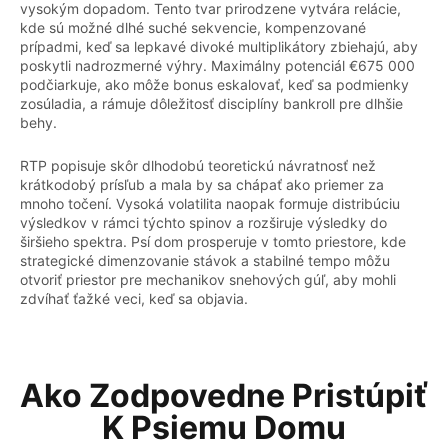
vysokým dopadom. Tento tvar prirodzene vytvára relácie,
kde sú možné dlhé suché sekvencie, kompenzované
prípadmi, keď sa lepkavé divoké multiplikátory zbiehajú, aby
poskytli nadrozmerné výhry. Maximálny potenciál €675 000
podčiarkuje, ako môže bonus eskalovať, keď sa podmienky
zosúladia, a rámuje dôležitosť disciplíny bankroll pre dlhšie
behy.
RTP popisuje skôr dlhodobú teoretickú návratnosť než
krátkodobý prísľub a mala by sa chápať ako priemer za
mnoho točení. Vysoká volatilita naopak formuje distribúciu
výsledkov v rámci týchto spinov a rozširuje výsledky do
širšieho spektra. Psí dom prosperuje v tomto priestore, kde
strategické dimenzovanie stávok a stabilné tempo môžu
otvoriť priestor pre mechanikov snehových gúľ, aby mohli
zdvíhať ťažké veci, keď sa objavia.
Ako Zodpovedne Pristúpiť
K Psiemu Domu