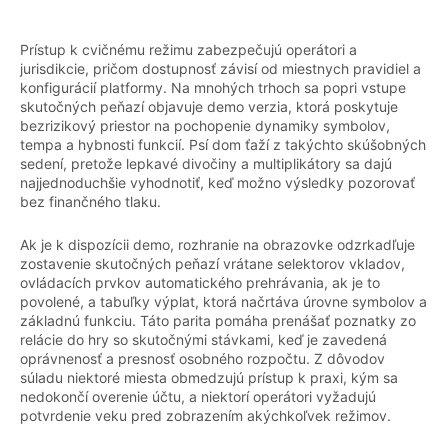
Prístup k cvičnému režimu zabezpečujú operátori a
jurisdikcie, pričom dostupnosť závisí od miestnych pravidiel a
konfigurácií platformy. Na mnohých trhoch sa popri vstupe
skutočných peňazí objavuje demo verzia, ktorá poskytuje
bezrizikový priestor na pochopenie dynamiky symbolov,
tempa a hybnosti funkcií. Psí dom ťaží z takýchto skúšobných
sedení, pretože lepkavé divočiny a multiplikátory sa dajú
najjednoduchšie vyhodnotiť, keď možno výsledky pozorovať
bez finančného tlaku.
Ak je k dispozícii demo, rozhranie na obrazovke odzrkadľuje
zostavenie skutočných peňazí vrátane selektorov vkladov,
ovládacích prvkov automatického prehrávania, ak je to
povolené, a tabuľky výplat, ktorá načrtáva úrovne symbolov a
základnú funkciu. Táto parita pomáha prenášať poznatky zo
relácie do hry so skutočnými stávkami, keď je zavedená
oprávnenosť a presnosť osobného rozpočtu. Z dôvodov
súladu niektoré miesta obmedzujú prístup k praxi, kým sa
nedokončí overenie účtu, a niektorí operátori vyžadujú
potvrdenie veku pred zobrazením akýchkoľvek režimov.