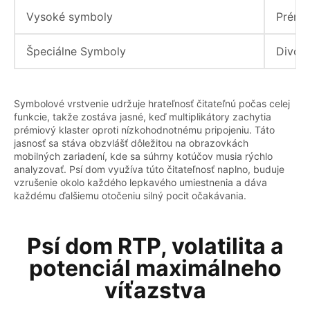
Vysoké symboly
Prémi
Špeciálne Symboly
Divoký
Symbolové vrstvenie udržuje hrateľnosť čitateľnú počas celej
funkcie, takže zostáva jasné, keď multiplikátory zachytia
prémiový klaster oproti nízkohodnotnému pripojeniu. Táto
jasnosť sa stáva obzvlášť dôležitou na obrazovkách
mobilných zariadení, kde sa súhrny kotúčov musia rýchlo
analyzovať. Psí dom využíva túto čitateľnosť naplno, buduje
vzrušenie okolo každého lepkavého umiestnenia a dáva
každému ďalšiemu otočeniu silný pocit očakávania.
Psí dom RTP, volatilita a
potenciál maximálneho
víťazstva