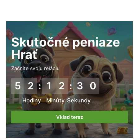
Skutočné peniaze
Hrať
Začnite svoju reláciu
5
2
1
2
2
8
:
:
Hodiny
Minúty
Sekundy
Vklad teraz