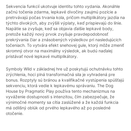
Sekvencia funkcií ukotvuje identitu tohto vydania. Akonáhle
začnú točenia zdarma, lepkavé divočiny zaujmú pozície a
pretrvávajú počas trvania kola, pričom multiplikátory jazdia na
týchto divokých, aby zvýšili výplaty, keď prispievajú do línie.
Napätie sa zvyšuje, keď sa objavia ďalšie lepkavé body,
pretože každý nový prvok zvyšuje pravdepodobnosť
prekrývania čiar a znásobených výsledkov pri nasledujúcich
točeniach. To vytvára efekt snehovej gule, ktorý môže zmeniť
skromný otvor na maximálny výsledok, ak budú naďalej
pristávať nové lepkavé multiplikátory.
Symboly Wild v základnej hre už poskytujú ochutnávku tohto
zrýchlenia, hoci plná transformačná sila je vyhradená pre
bonus. Rozptyly sú bránou a kvalifikačné vystúpenia spúšťajú
sekvenciu, ktorá vedie k lepkavému správaniu. The Dog
House by Pragmatic Play používa tento mechanizmus na
vyváženie dostupnosti s intenzitou, čím zabezpečuje, že
výnimočné momenty sa cítia zaslúžené a že každá funkcia
má odlišný oblúk od prvého lepkavého až po posledné
otočenie.