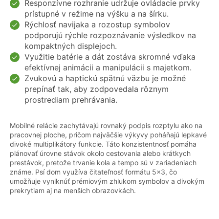
Responzívne rozhranie udržuje ovládacie prvky
prístupné v režime na výšku a na šírku.
Rýchlosť navijaka a rozostup symbolov
podporujú rýchle rozpoznávanie výsledkov na
kompaktných displejoch.
Využitie batérie a dát zostáva skromné vďaka
efektívnej animácii a manipulácii s majetkom.
Zvukovú a haptickú spätnú väzbu je možné
prepínať tak, aby zodpovedala rôznym
prostrediam prehrávania.
Mobilné relácie zachytávajú rovnaký podpis rozptylu ako na
pracovnej ploche, pričom najväčšie výkyvy poháňajú lepkavé
divoké multiplikátory funkcie. Táto konzistentnosť pomáha
plánovať úrovne stávok okolo cestovania alebo krátkych
prestávok, pretože trvanie kola a tempo sú v zariadeniach
známe. Psí dom využíva čitateľnosť formátu 5x3, čo
umožňuje vyniknúť prémiovým zhlukom symbolov a divokým
prekrytiam aj na menších obrazovkách.