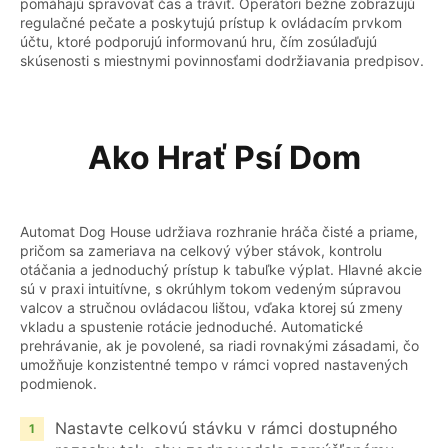
pomáhajú spravovať čas a tráviť. Operátori bežne zobrazujú
regulačné pečate a poskytujú prístup k ovládacím prvkom
účtu, ktoré podporujú informovanú hru, čím zosúlaďujú
skúsenosti s miestnymi povinnosťami dodržiavania predpisov.
Ako Hrať Psí Dom
Automat Dog House udržiava rozhranie hráča čisté a priame,
pričom sa zameriava na celkový výber stávok, kontrolu
otáčania a jednoduchý prístup k tabuľke výplat. Hlavné akcie
sú v praxi intuitívne, s okrúhlym tokom vedeným súpravou
valcov a stručnou ovládacou lištou, vďaka ktorej sú zmeny
vkladu a spustenie rotácie jednoduché. Automatické
prehrávanie, ak je povolené, sa riadi rovnakými zásadami, čo
umožňuje konzistentné tempo v rámci vopred nastavených
podmienok.
Nastavte celkovú stávku v rámci dostupného