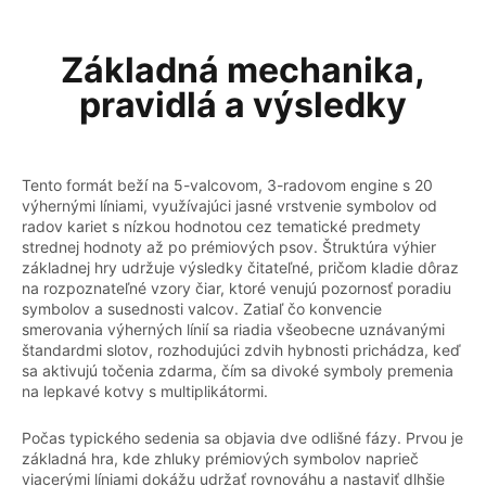
Základná mechanika,
pravidlá a výsledky
Tento formát beží na 5-valcovom, 3-radovom engine s 20
výhernými líniami, využívajúci jasné vrstvenie symbolov od
radov kariet s nízkou hodnotou cez tematické predmety
strednej hodnoty až po prémiových psov. Štruktúra výhier
základnej hry udržuje výsledky čitateľné, pričom kladie dôraz
na rozpoznateľné vzory čiar, ktoré venujú pozornosť poradiu
symbolov a susednosti valcov. Zatiaľ čo konvencie
smerovania výherných línií sa riadia všeobecne uznávanými
štandardmi slotov, rozhodujúci zdvih hybnosti prichádza, keď
sa aktivujú točenia zdarma, čím sa divoké symboly premenia
na lepkavé kotvy s multiplikátormi.
Počas typického sedenia sa objavia dve odlišné fázy. Prvou je
základná hra, kde zhluky prémiových symbolov naprieč
viacerými líniami dokážu udržať rovnováhu a nastaviť dlhšie