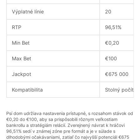
Výplatné línie
20
RTP
96,51%
Min Bet
€0,20
Max Bet
€100
Jackpot
€675 000
Kompatibilita
Stolný počítač,
Psí dom udržiava nastavenia prístupné, s rozsahom stávok od
€0,20 do €100, aby sa prispôsobili rôznym veľkostiam
bankrollu a stratégiám relácií. Zverejnený návrat k hráčovi
96,51% sedí v známej zóne pre formát a je v súlade s
dlhodobými očakávaniami, zatiaľ čo najvyšší potenciál €675